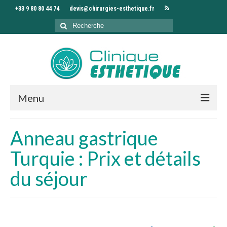
+33 9 80 80 44 74
devis@chirurgies-esthetique.fr
Rechercher
:
Menu
Accueil
Anneau gastrique
Clinique
Turquie : Prix et détails
Chirurgiens
du séjour
Interventions
Séjour