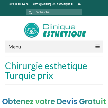
+33 9 80 80 44 74
devis@chirurgies-esthetique.fr
Rechercher
:
Menu
Accueil
Chirurgie esthetique
Clinique
Turquie prix
Chirurgiens
Interventions
Obtenez votre Devis Gratuit
Séjour