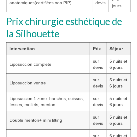
anatomiques(certifiées non PIP)
devis
jours
Prix chirurgie esthétique de
la Silhouette
Intervention
Prix
Séjour
sur
5 nuits et
Liposuccion complète
devis
6 jours
sur
5 nuits et
Liposuccion ventre
devis
6 jours
Liposuccion 1 zone: hanches, cuisses,
sur
5 nuits et
fesses, mollets, menton
devis
6 jours
sur
5 nuits et
Double menton+ mini lifting
devis
6 jours
sur
6 nuits et