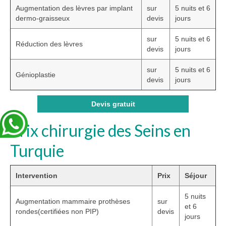
Augmentation des lèvres par implant
sur
5 nuits et 6
dermo-graisseux
devis
jours
sur
5 nuits et 6
Réduction des lèvres
devis
jours
sur
5 nuits et 6
Génioplastie
devis
jours
Devis gratuit
Prix chirurgie des Seins en
Turquie
Intervention
Prix
Séjour
5 nuits
Augmentation mammaire prothèses
sur
et 6
rondes(certifiées non PIP)
devis
jours