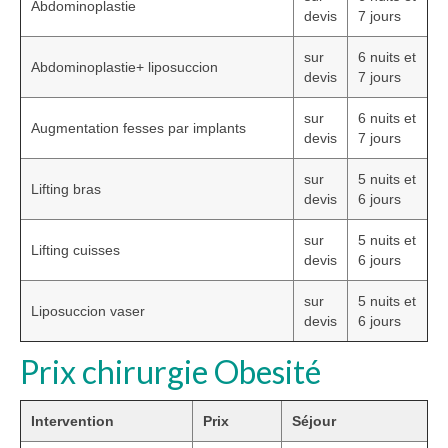
Abdominoplastie
devis
7 jours
sur
6 nuits et
Abdominoplastie+ liposuccion
devis
7 jours
sur
6 nuits et
Augmentation fesses par implants
devis
7 jours
sur
5 nuits et
Lifting bras
devis
6 jours
sur
5 nuits et
Lifting cuisses
devis
6 jours
sur
5 nuits et
Liposuccion vaser
devis
6 jours
Prix chirurgie Obesité
Intervention
Prix
Séjour