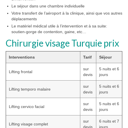
Le séjour dans une chambre individuelle
Votre transfert de l’aéroport à la clinique, ainsi que vos autres
déplacements
Le matériel médical utile à l’intervention et à sa suite:
soutien-gorge de contention, gaine, etc…
Chirurgie visage Turquie prix
Interventions
Tarif
Séjour
sur
5 nuits et 6
Lifting frontal
devis
jours
sur
5 nuits et 6
Lifting temporo malaire
devis
jours
sur
5 nuits et 6
Lifting cervico facial
devis
jours
sur
6 nuits et 7
Lifting visage complet
devis
jours