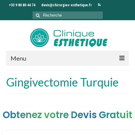
+33 9 80 80 44 74
devis@chirurgies-esthetique.fr
Rechercher
:
Menu
Accueil
Gingivectomie Turquie
Clinique
Chirurgiens
Obtenez votre Devis Gratuit
Interventions
Séjour