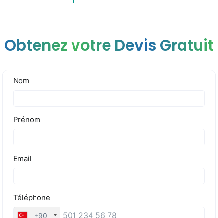
Tarifs
Blog
Obtenez votre Devis Gratuit
Devis