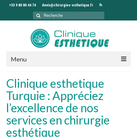
+33 9 80 80 44 74
devis@chirurgies-esthetique.fr
Rechercher
:
Menu
Accueil
Clinique esthetique
Clinique
Turquie : Appréciez
Chirurgiens
l’excellence de nos
Interventions
services en chirurgie
Séjour
esthétique