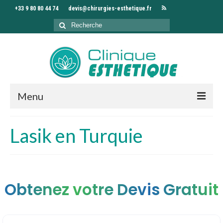
+33 9 80 80 44 74
devis@chirurgies-esthetique.fr
Rechercher
:
Menu
Accueil
Lasik en Turquie
Clinique
Chirurgiens
Obtenez votre Devis Gratuit
Interventions
Séjour