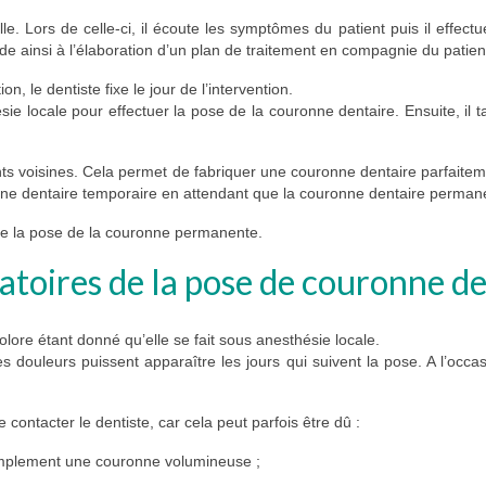
e. Lors de celle-ci, il écoute les symptômes du patient puis il effectue
ède ainsi à l’élaboration d’un plan de traitement en compagnie du patien
ion, le dentiste fixe le jour de l’intervention.
ésie locale pour effectuer la pose de la couronne dentaire. Ensuite, il t
 dents voisines. Cela permet de fabriquer une couronne dentaire parfait
nne dentaire temporaire en attendant que la couronne dentaire permane
tue la pose de la couronne permanente.
ratoires de la pose de couronne d
olore étant donné qu’elle se fait sous anesthésie locale.
s douleurs puissent apparaître les jours qui suivent la pose. A l’occasi
e contacter le dentiste, car cela peut parfois être dû :
simplement une couronne volumineuse ;