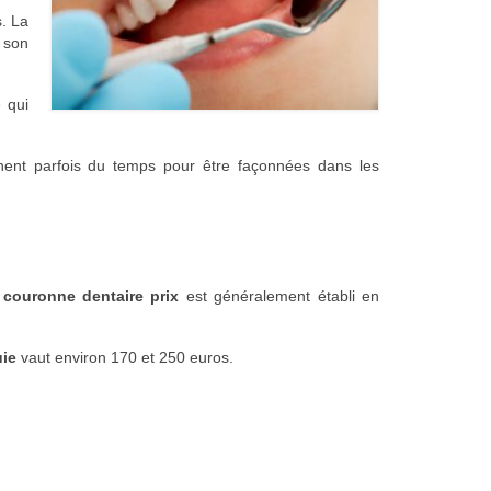
s. La
 son
e qui
nent parfois du temps pour être façonnées dans les
e
couronne dentaire prix
est généralement établi en
uie
vaut environ 170 et 250 euros.