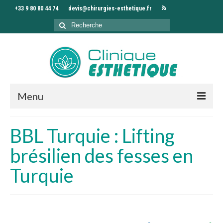
+33 9 80 80 44 74
devis@chirurgies-esthetique.fr
Rechercher
:
Menu
Accueil
BBL Turquie : Lifting
Clinique
brésilien des fesses en
Chirurgiens
Turquie
Interventions
Séjour