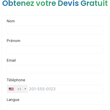
Obtenez votre Devis Gratuit
Tarifs
Blog
Devis