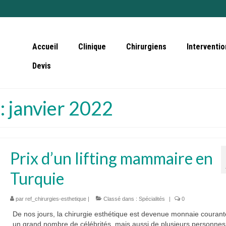
Accueil
Clinique
Chirurgiens
Interventio
Devis
: janvier 2022
Prix d’un lifting mammaire en
Turquie
par
ref_chirurgies-esthetique
|
Classé dans :
Spécialités
|
0
De nos jours, la chirurgie esthétique est devenue monnaie courant
un grand nombre de célébrités, mais aussi de plusieurs personnes