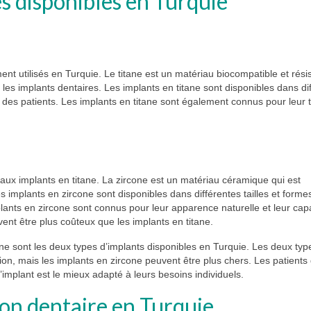
s disponibles en Turquie
nt utilisés en Turquie. Le titane est un matériau biocompatible et résis
s les implants dentaires. Les implants en titane sont disponibles dans di
s des patients. Les implants en titane sont également connus pour leur 
 aux implants en titane. La zircone est un matériau céramique qui est
s implants en zircone sont disponibles dans différentes tailles et forme
lants en zircone sont connus pour leur apparence naturelle et leur cap
ent être plus coûteux que les implants en titane.
one sont les deux types d’implants disponibles en Turquie. Les deux typ
ion, mais les implants en zircone peuvent être plus chers. Les patients
’implant est le mieux adapté à leurs besoins individuels.
ion dentaire en Turquie