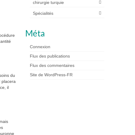
chirurgie turquie
Spécialités
Méta
rocédure
antité
Connexion
Flux des publications
Flux des commentaires
Site de WordPress-FR
soins du
l placera
e, il
 mais
es
couronne