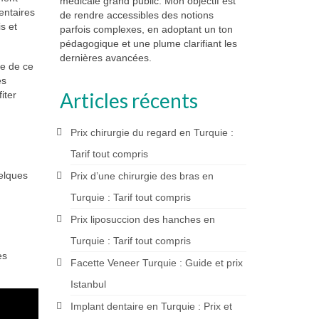
médicale grand public. Mon objectif est
dentaires
de rendre accessibles des notions
s et
parfois complexes, en adoptant un ton
pédagogique et une plume clarifiant les
dernières avancées.
re de ce
es
Articles récents
iter
Prix chirurgie du regard en Turquie :
Tarif tout compris
uelques
Prix d’une chirurgie des bras en
Turquie : Tarif tout compris
Prix liposuccion des hanches en
Turquie : Tarif tout compris
es
Facette Veneer Turquie : Guide et prix
Istanbul
Implant dentaire en Turquie : Prix et