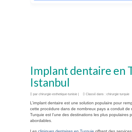
Implant dentaire en T
Istanbul
par
chirurgie-esthetique-tunisie
|
Classé dans :
chirurgie turquie
L’implant dentaire est une solution populaire pour r
cette procédure dans de nombreux pays a conduit de n
Turquie est l’une des destinations les plus populaires 
abordables.
Les
cliniques dentaires en Turquie
offrent des services