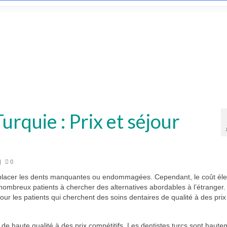
urquie : Prix et séjour
|
0
emplacer les dents manquantes ou endommagées. Cependant, le coût él
ombreux patients à chercher des alternatives abordables à l’étranger.
pour les patients qui cherchent des soins dentaires de qualité à des prix
 de haute qualité à des prix compétitifs. Les dentistes turcs sont haute