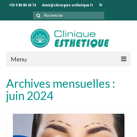
+33 9 80 80 44 74
devis@chirurgies-esthetique.fr
Rechercher
:
Menu
Accueil
Archives mensuelles :
Clinique
juin 2024
Chirurgiens
Interventions
Séjour