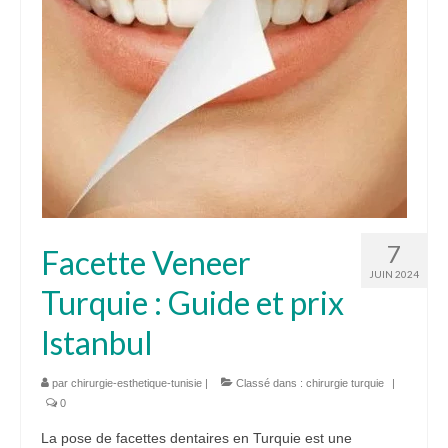
7
Facette Veneer
JUIN 2024
Turquie : Guide et prix
Istanbul
par
chirurgie-esthetique-tunisie
|
Classé dans :
chirurgie turquie
|
0
La pose de facettes dentaires en Turquie est une