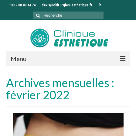
+33 9 80 80 44 74
devis@chirurgies-esthetique.fr
Rechercher
:
Menu
Accueil
Archives mensuelles :
Clinique
février 2022
Chirurgiens
Interventions
Séjour