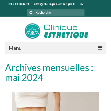
+33 9 80 80 44 74
devis@chirurgies-esthetique.fr
Rechercher
:
Menu
Accueil
Archives mensuelles :
Clinique
mai 2024
Chirurgiens
Interventions
Séjour