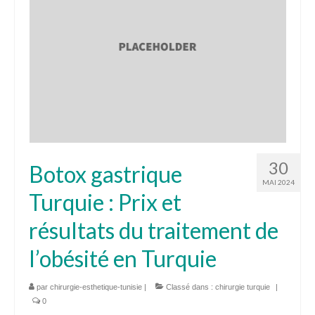
30
Botox gastrique
MAI 2024
Turquie : Prix et
résultats du traitement de
l’obésité en Turquie
par
chirurgie-esthetique-tunisie
|
Classé dans :
chirurgie turquie
|
0