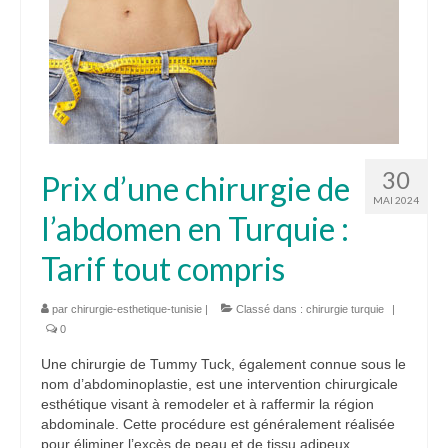
Tarifs
Blog
Devis
30
Prix d’une chirurgie de
MAI 2024
l’abdomen en Turquie :
Tarif tout compris
par
chirurgie-esthetique-tunisie
|
Classé dans :
chirurgie turquie
|
0
Une chirurgie de Tummy Tuck, également connue sous le
nom d’abdominoplastie, est une intervention chirurgicale
esthétique visant à remodeler et à raffermir la région
abdominale. Cette procédure est généralement réalisée
pour éliminer l’excès de peau et de tissu adipeux,