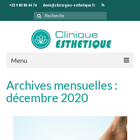
+33 9 80 80 44 74
devis@chirurgies-esthetique.fr
Rechercher
:
Menu
Accueil
Archives mensuelles :
Clinique
décembre 2020
Chirurgiens
Interventions
Séjour