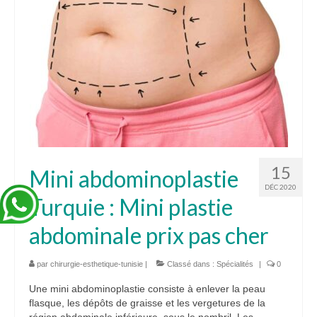
15
Mini abdominoplastie
DÉC 2020
Turquie : Mini plastie
abdominale prix pas cher
par
chirurgie-esthetique-tunisie
|
Classé dans :
Spécialités
|
0
Une mini abdominoplastie consiste à enlever la peau
flasque, les dépôts de graisse et les vergetures de la