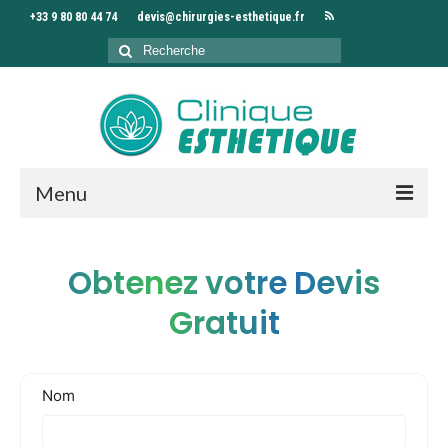
+33 9 80 80 44 74
devis@chirurgies-esthetique.fr
Rechercher
:
Menu
Accueil
Obtenez votre Devis
Clinique
Gratuit
Chirurgiens
Interventions
Séjour