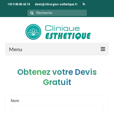
+33 9 80 80 44 74
devis@chirurgies-esthetique.fr
Rechercher
:
Menu
Accueil
Obtenez votre Devis
Clinique
Gratuit
Chirurgiens
Interventions
Séjour